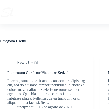
Pular
para
o
Inicio
Pla
conteúdo
Categoria
Useful
News
,
Useful
Elementum Curabitur Vitaenunc Sedvelit
Lorem ipsum dolor sit amet, consectetur adipiscing
elit, sed do eiusmod tempor incididunt ut labore et
dolore magna aliqua. Scelerisque purus semper
eget duis. Quis blandit turpis cursus in hac
habitasse platea. Pellentesque eu tincidunt tortor
aliquam nulla facilisi. Sed…
sinetpy.net
18 de agosto de 2020