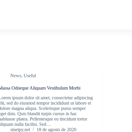
nes
Nuestra Empresa
Contactos
Control Pare
News
,
Useful
Massa Odneque Aliquam Vestibulum Morbi
Lorem ipsum dolor sit amet, consectetur adipiscing
elit, sed do eiusmod tempor incididunt ut labore et
dolore magna aliqua. Scelerisque purus semper
eget duis. Quis blandit turpis cursus in hac
habitasse platea. Pellentesque eu tincidunt tortor
aliquam nulla facilisi. Sed…
sinetpy.net
18 de agosto de 2020