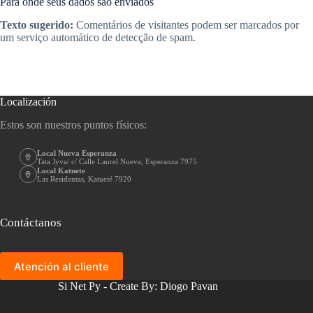
Para onde seus dados são enviados
Texto sugerido:
Comentários de visitantes podem ser marcados por
um serviço automático de detecção de spam.
Localización
Estos son nuestros puntos físicos:
Local Nueva Esperanza
Tata Jyva/ c/ Calle Laurel Nueva, Esperanza 7975
Local Katuete
Las Residentas, Katueté 7920
Contáctanos
Atención al cliente
Si Net Py - Create By: Diogo Pavan